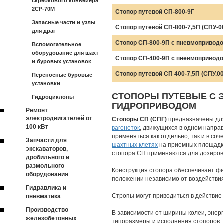
скребкового конвейера
2СР-70М
Стопор путевой СП-800-9Г
Запасные части и узлы
Стопор путевой СП-800-7,5П (СПУ-00
для драг
Стопор СП-800-9П с пневмоприводо
Вспомогательное
оборудование для шахт
Стопор СП-400-9П с пневмоприводо
и буровых установок
Стопор путевой СП 400-7,5П (СПУ.00
Переносные буровые
установки
СТОПОРЫ ПУТЕВЫЕ С Э
Гидроциклоны
ГИДРОПРИВОДОМ
Ремонт
электродвигателей от
Стопоры СП (СПГ)
предназначены для
100 кВт
вагонеток
, движущихся в одном направ
применяться как отдельно, так и в со
Запчасти для
шахтных клетях
на приемных площадк
экскаваторов,
стопора СП применяются для дозиров
дробильного и
размольного
Конструкция стопора обеспечивает фи
оборудования
положении независимо от воздействия
Гидравлика и
Стропы могут приводиться в действие 
пневматика
Производство
В зависимости от ширины колеи, энер
железобетонных
типоразмеры и исполнения стопоров.