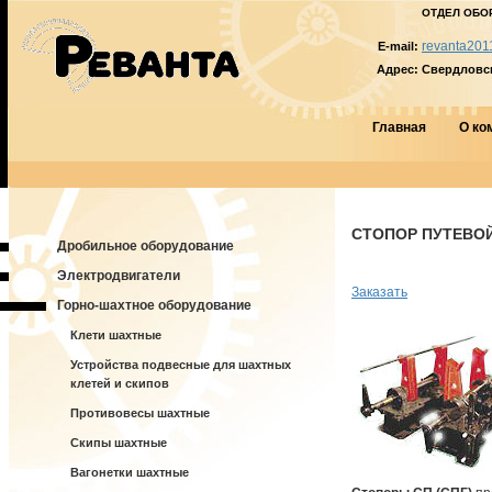
ОТДЕЛ ОБО
revanta201
E-mail:
Адрес:
Свердловска
Главная
О ко
СТОПОР ПУТЕВОЙ С
Дробильное оборудование
Электродвигатели
Заказать
Горно-шахтное оборудование
Клети шахтные
Устройства подвесные для шахтных
клетей и скипов
Противовесы шахтные
Скипы шахтные
Вагонетки шахтные