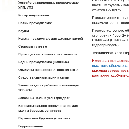
Стопоры СП (СПГ)
пр
Устройства прицепные проходческие
шахтных грузовых ваг
УПП, УПЗ
откаточных путях.
Копёр надшахтный
В зависимости от шир
предусмотрены типор
Полки проходческие
Пример условного о
Коуши
стопорения 4000 Дж (4
Кулаки посадочные для шахтных клетей
СП400-9Э
(СП400-9П 
гидроприводом).
Стопоры путевые
Технические характе
Проходческие комплексы и запчасти
Имея давние партне
Бадьи проходческие (шахтные)
шахтного оборудова
Опалубка передвижная проходческая
высокий сервис пост
компании, удобные с
Средства сигнализации и связи
Запчасти для скребкового конвейера
2СР-70М
Запасные части и узлы для драг
Вспомогательное оборудование для
шахт и буровых установок
Переносные буровые установки
Гидроциклоны