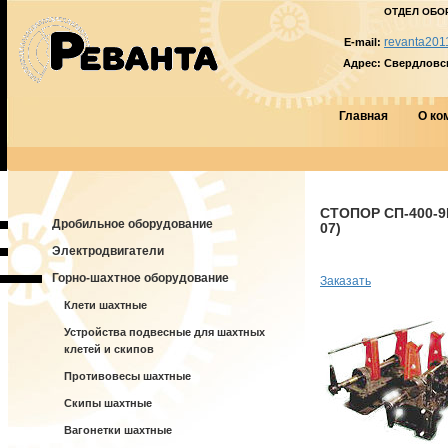
ОТДЕЛ ОБО
revanta201
E-mail:
Адрес:
Свердловска
Главная
О ко
СТОПОР СП-400-9
Дробильное оборудование
07)
Электродвигатели
Горно-шахтное оборудование
Заказать
Клети шахтные
Устройства подвесные для шахтных
клетей и скипов
Противовесы шахтные
Скипы шахтные
Вагонетки шахтные