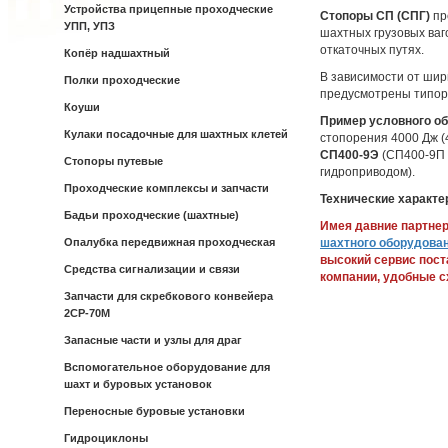
Устройства прицепные проходческие
Стопоры СП (СПГ)
пр
УПП, УПЗ
шахтных грузовых ваг
откаточных путях.
Копёр надшахтный
В зависимости от шир
Полки проходческие
предусмотрены типор
Коуши
Пример условного о
Кулаки посадочные для шахтных клетей
стопорения 4000 Дж (4
СП400-9Э
(СП400-9П 
Стопоры путевые
гидроприводом).
Проходческие комплексы и запчасти
Технические характе
Бадьи проходческие (шахтные)
Имея давние партне
Опалубка передвижная проходческая
шахтного оборудова
высокий сервис пост
Средства сигнализации и связи
компании, удобные с
Запчасти для скребкового конвейера
2СР-70М
Запасные части и узлы для драг
Вспомогательное оборудование для
шахт и буровых установок
Переносные буровые установки
Гидроциклоны