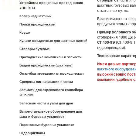
Стопоры СП (СПГ)
пр
Устройства прицепные проходческие
шахтных грузовых ваг
УПП, УПЗ
откаточных путях.
Копёр надшахтный
В зависимости от шир
предусмотрены типор
Полки проходческие
Пример условного о
Коуши
стопорения 4000 Дж (4
Кулаки посадочные для шахтных клетей
СП400-9Э
(СП400-9П 
гидроприводом).
Стопоры путевые
Технические характе
Проходческие комплексы и запчасти
Имея давние партне
Бадьи проходческие (шахтные)
шахтного оборудова
Опалубка передвижная проходческая
высокий сервис пост
компании, удобные с
Средства сигнализации и связи
Запчасти для скребкового конвейера
2СР-70М
Запасные части и узлы для драг
Вспомогательное оборудование для
шахт и буровых установок
Переносные буровые установки
Гидроциклоны