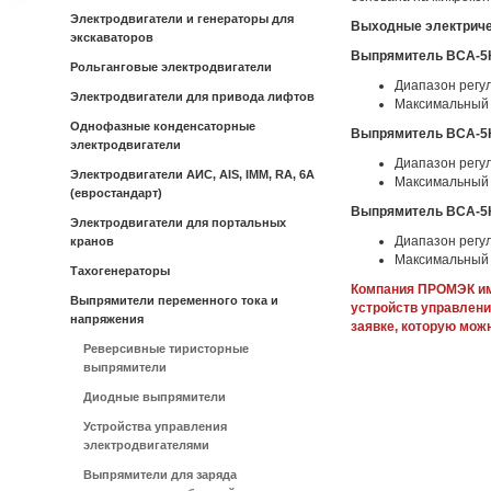
Электродвигатели и генераторы для
Выходные электриче
экскаваторов
Выпрямитель ВСА-5
Рольганговые электродвигатели
Диапазон регул
Электродвигатели для привода лифтов
Максимальный 
Однофазные конденсаторные
Выпрямитель ВСА-5
электродвигатели
Диапазон регул
Электродвигатели АИС, AIS, IMM, RA, 6A
Максимальный 
(евростандарт)
Выпрямитель ВСА-5
Электродвигатели для портальных
Диапазон регул
кранов
Максимальный 
Тахогенераторы
Компания ПРОМЭК им
Выпрямители переменного тока и
устройств управлен
напряжения
заявке, которую мож
Реверсивные тиристорные
выпрямители
Диодные выпрямители
Устройства управления
электродвигателями
Выпрямители для заряда