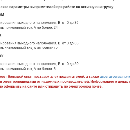
ские параметры выпрямителей при работе на активную нагрузку
КМ
ирования выходного напряжения, В: от 0 до 36
выпрямленный ток, А не более: 24
К
ирования выходного напряжения, В: от 0 до 65
выпрямленный ток, А не более: 12
КУ
ирования выходного напряжения, В: от 0 до 80
выпрямленный ток, А не более: 8
еет большой опыт поставок электродвигателей, а также
агрегатов выпр
ия электроприводами от надежных производителей. Информацию о ценах 
но оформить на сайте или отправить по электронной почте.