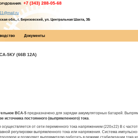
+7 (343) 288-05-68
ОРУДОВАНИЯ:
11@mail.ru
кая обл., г. Березовский, ул. Центральная Шахта, 3Б
водство
Документы
-5КУ (66В 12А)
тельное ВСА-5
предназначено для зарядки аккумуляторных батарей. Выпря
ве источника постоянного (выпрямленного) тока
.
осуществляется от сети переменного тока напряжением (220±22) В с частот
авной регулировки выпрямленного тока или напряжения. Система импульсно
троллере и позволяет выпрямителю работать в режиме стабилизации тока и