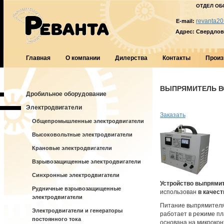
ОТДЕЛ ОБ
revanta20
E-mail:
Адрес:
Свердловс
Главная
О компании
Дилерства
Контакты
Произ
ВЫПРЯМИТЕЛЬ ВСА
Дробильное оборудование
Электродвигатели
Заказать
Общепромышленные электродвигатели
Высоковольтные электродвигатели
Крановые электродвигатели
Взрывозащищенные электродвигатели
Синхронные электродвигатели
Устройство выпрями
Рудничные взрывозащищенные
использован
в качест
электродвигатели
Питание выпрямителя 
Электродвигатели и генераторы
работает в режиме пл
постоянного тока
основана на микрокон