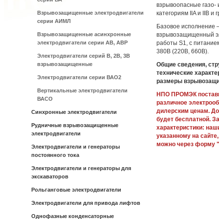
взрывоопасные газо- 
Взрывозащищенные электродвигатели
категориям IIA и IIB и
серии АИМЛ
Базовое исполнение 
Взрывозащищенные асинхронные
взрывозащищенный эл
электродвигатели серии АВ, АВР
работы S1, с питание
380В (220В, 660В).
Электродвигатели серий В, 2В, 3В
взрывозащищенные
Общие сведения, стр
технические характе
Электродвигатели серии ВАО2
размеры взрывозащи
Вертикальные электродвигатели
НПО ПРОМЭК постави
ВАСО
различное электроо
дилерским ценам. До
Синхронные электродвигатели
будет бесплатной. З
Рудничные взрывозащищенные
характеристики: наш
электродвигатели
указанному на сайте,
можно через форму "
Электродвигатели и генераторы
постоянного тока
Электродвигатели и генераторы для
экскаваторов
Рольганговые электродвигатели
Электродвигатели для привода лифтов
Однофазные конденсаторные