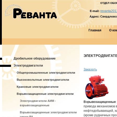
ОТДЕЛ ОБО
revanta201
E-mail:
Адрес:
Свердловска
Главная
О ко
ЭЛЕКТРОДВИГАТЕ
Дробильное оборудование
Электродвигатели
Заказать
Общепромышленные электродвигатели
Высоковольтные электродвигатели
Крановые электродвигатели
Взрывозащищенные электродвигатели
Электродвигатели АИМ -
Взрывозащищенные 
взрывозащищенные
привода механизмов в
нефтедобывающей, хи
Взрывозащищенные электродвигатели
(кроме рудничных про
серии ВА