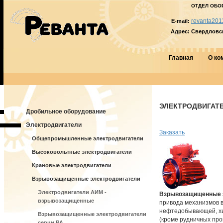
ОТДЕЛ ОБО
revanta201
E-mail:
Адрес:
Свердловска
Главная
О ко
ЭЛЕКТРОДВИГАТЕЛ
Дробильное оборудование
Электродвигатели
Заказать
Общепромышленные электродвигатели
Высоковольтные электродвигатели
Крановые электродвигатели
Взрывозащищенные электродвигатели
Электродвигатели АИМ -
Взрывозащищенные 
взрывозащищенные
привода механизмов в
нефтедобывающей, хи
Взрывозащищенные электродвигатели
(кроме рудничных про
серии ВА