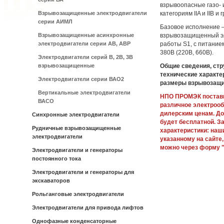
взрывоопасные газо- 
Взрывозащищенные электродвигатели
категориям IIA и IIB и
серии АИМЛ
Базовое исполнение 
Взрывозащищенные асинхронные
взрывозащищенный эл
электродвигатели серии АВ, АВР
работы S1, с питание
380В (220В, 660В).
Электродвигатели серий В, 2В, 3В
взрывозащищенные
Общие сведения, стр
технические характе
Электродвигатели серии ВАО2
размеры взрывозащи
Вертикальные электродвигатели
НПО ПРОМЭК постави
ВАСО
различное электроо
дилерским ценам. До
Синхронные электродвигатели
будет бесплатной. З
Рудничные взрывозащищенные
характеристики: наш
электродвигатели
указанному на сайте,
можно через форму "
Электродвигатели и генераторы
постоянного тока
Электродвигатели и генераторы для
экскаваторов
Рольганговые электродвигатели
Электродвигатели для привода лифтов
Однофазные конденсаторные