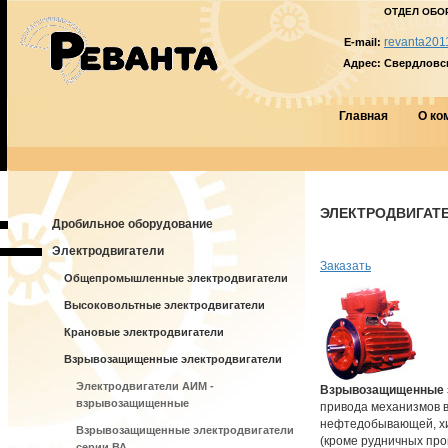
ОТДЕЛ ОБО
revanta201
E-mail:
Адрес:
Свердловска
Главная
О ко
ЭЛЕКТРОДВИГАТЕЛ
Дробильное оборудование
Электродвигатели
Заказать
Общепромышленные электродвигатели
Высоковольтные электродвигатели
Крановые электродвигатели
Взрывозащищенные электродвигатели
Электродвигатели АИМ -
Взрывозащищенные 
взрывозащищенные
привода механизмов в
нефтедобывающей, хи
Взрывозащищенные электродвигатели
(кроме рудничных про
серии ВА