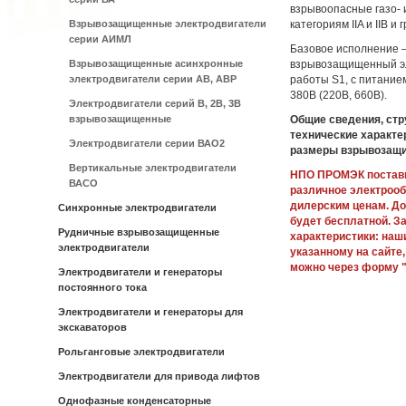
взрывоопасные газо- 
Взрывозащищенные электродвигатели
категориям IIA и IIB и
серии АИМЛ
Базовое исполнение 
Взрывозащищенные асинхронные
взрывозащищенный эл
электродвигатели серии АВ, АВР
работы S1, с питание
380В (220В, 660В).
Электродвигатели серий В, 2В, 3В
взрывозащищенные
Общие сведения, стр
технические характе
Электродвигатели серии ВАО2
размеры взрывозащи
Вертикальные электродвигатели
НПО ПРОМЭК постави
ВАСО
различное электроо
дилерским ценам. До
Синхронные электродвигатели
будет бесплатной. З
Рудничные взрывозащищенные
характеристики: наш
электродвигатели
указанному на сайте,
можно через форму "
Электродвигатели и генераторы
постоянного тока
Электродвигатели и генераторы для
экскаваторов
Рольганговые электродвигатели
Электродвигатели для привода лифтов
Однофазные конденсаторные