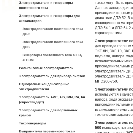
также могут быть при
Электродвигатели и генераторы
Данные электродвигат
постоянного тока
присоединительным р
Электродвигатели и генераторы для
двигатели ДПЭ 52. В 
экскаваторов
изоляционных материа
ДПЭ 54-1 и ДПЭ 54-2
Электродвигатели постоянного тока
характеристики.
ДПЭ
Электродвигатели по
Электродвигатели постоянного тока
для привода главных 
ДПВ
ЭКГ-8И, ЭКГ-10, ЭКГ-
Генераторы постоянного тока 4ГПЭ,
подъема, напора, хода
4ГПЭМ
исполнительных механ
присоединительным р
Рольганговые электродвигатели
электродвигатели ДП
Электродвигатели для привода лифтов
электродвигатели ДЭ 8
МПЭ200-750.
Однофазные конденсаторные
электродвигатели
Электродвигатели по
используются в качес
Электродвигатели АИС, AIS, IMM, RA, 6A
напора, хода экскават
(евростандарт)
присоединительным и
взаимозаменяемы с э
Электродвигатели для портальных
техническим характер
кранов
Электродвигатель по
Тахогенераторы
500
используются в к
Выпрямители переменного тока и
тяги экскаваторов ЭКГ