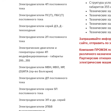
Структура усл
Электродвигатели 4П постоянного
габаритов 355 
тока
Технические ха
Электродвигатели ПС(Т), ПБС(Т)
Технические х
постоянного тока
Технические х
Технические х
Электродвигатели серий ДЭ, Д -
Технические х
тихоходные
Технические ха
Электродвигатели 2П постоянного
Запрашивайте информ
тока
сайте, отправить по 
Электрические двигатели и
Компания ПРОМЭК по
генераторы серии 4П
различного назначен
модифицированные - габариты
Партнерские отноше
200...355
электрические маши
Электродвигатели МВН, МВО, МР,
(D)МТА (пр-во Болгария)
Электродвигатели ДП постоянного
тока
Электродвигатели серии 5П
постоянного тока
Электродвигатели ЭП и др. серий
Электродвигатели 2ПБВ
высокомоментные