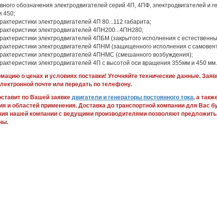
овного обозначения электродвигателей серий 4П, 4ПФ, электродвигателей и 
и 450;
рактеристики электродвигателей 4П 80...112 габарита;
арактеристики электродвигателей 4ПН200...4ПН280;
арактеристики электродвигателей 4ПБМ (закрытого исполнения с естественн
арактеристики электродвигателей 4ПНМ (защищенного исполнения с самовен
арактеристики электродвигателей 4ПНМС (смешанного возбуждения);
рактеристики электродвигателей 4П с высотой оси вращения 355мм и 450 мм.
ацию о ценах и условиях поставки! Уточняйте технические данные. Зая
электронной почте или передать по телефону.
ставит по Вашей заявке
двигатели и генераторы постоянного тока
, а так
ия и областей применения. Доставка до транспортной компании для Вас б
ния нашей компании с ведущими производителями позволяют предложить
ны.