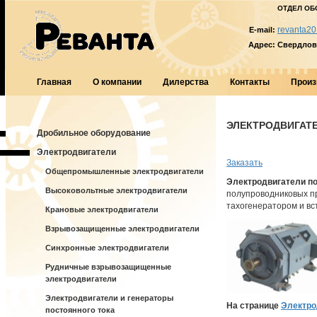
ОТДЕЛ ОБ
revanta20
E-mail:
Адрес:
Свердловс
Главная
О компании
Дилерства
Контакты
Произ
ЭЛЕКТРОДВИГАТЕЛ
Дробильное оборудование
Электродвигатели
Заказать
Общепромышленные электродвигатели
Электродвигатели по
Высоковольтные электродвигатели
полупроводниковых пр
тахогенератором и в
Крановые электродвигатели
Взрывозащищенные электродвигатели
Синхронные электродвигатели
Рудничные взрывозащищенные
электродвигатели
Электродвигатели и генераторы
На странице
Электро
постоянного тока