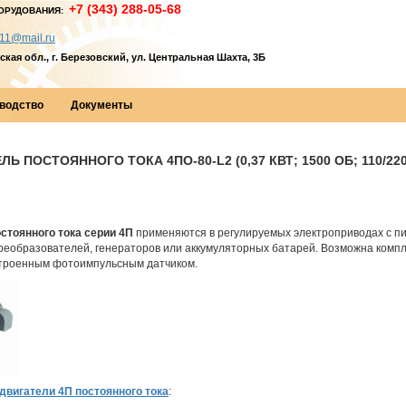
+7 (343) 288-05-68
ОРУДОВАНИЯ:
11@mail.ru
кая обл., г. Березовский, ул. Центральная Шахта, 3Б
водство
Документы
Ь ПОСТОЯННОГО ТОКА 4ПО-80-L2 (0,37 КВТ; 1500 ОБ; 110/22
стоянного тока серии 4П
применяются в регулируемых электроприводах с п
еобразователей, генераторов или аккумуляторных батарей. Возможна компл
строенным фотоимпульсным датчиком.
двигатели 4П постоянного тока
: