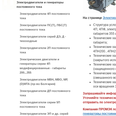
Электродвигатели и генераторы
постоянного тока
Электродвигатели 4П постоянного
На странице
Электро
тока
Структура усл
Электродвигатели ПС(Т), ПБС(Т)
4П, 4ПФ, элек
постоянного тока
габаритов 355 
Электродвигатели серий ДЭ, Д -
Технические ха
тихоходные
габарита;
Технические х
Электродвигатели 2П постоянного
4ПН200...4ПН2
тока
Технические х
Электрические двигатели и
(закрытого ис
генераторы серии 4П
Технические х
модифицированные - габариты
(защищенного 
200...355
Технические х
(смешанного в
Электродвигатели МВН, МВО, МР,
Технические ха
(D)МТА (пр-во Болгария)
оси вращения 
Электродвигатели ДП постоянного
Запрашивайте информ
тока
Уточняйте техническ
отправить по электр
Электродвигатели серии 5П
постоянного тока
Компания ПРОМЭК по
генераторы постоянн
Электродвигатели ЭП и др. серий