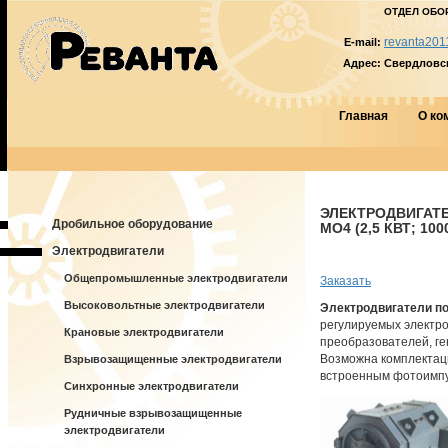
ОТДЕЛ ОБО
revanta201
E-mail:
Адрес:
Свердловска
Главная
О ко
ЭЛЕКТРОДВИГАТЕ
Дробильное оборудование
МО4 (2,5 КВТ; 100
Электродвигатели
Общепромышленные электродвигатели
Заказать
Высоковольтные электродвигатели
Электродвигатели по
регулируемых электр
Крановые электродвигатели
преобразователей, ге
Возможна комплектац
Взрывозащищенные электродвигатели
встроенным фотоимпу
Синхронные электродвигатели
Рудничные взрывозащищенные
электродвигатели