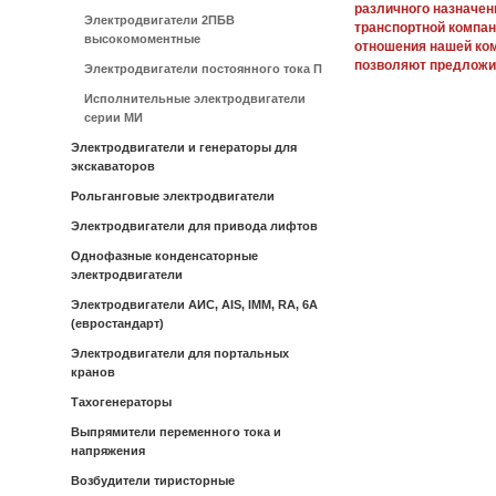
различного назначен
Электродвигатели 2ПБВ
транспортной компан
высокомоментные
отношения нашей ко
позволяют предложи
Электродвигатели постоянного тока П
Исполнительные электродвигатели
серии МИ
Электродвигатели и генераторы для
экскаваторов
Рольганговые электродвигатели
Электродвигатели для привода лифтов
Однофазные конденсаторные
электродвигатели
Электродвигатели АИС, AIS, IMM, RA, 6A
(евростандарт)
Электродвигатели для портальных
кранов
Тахогенераторы
Выпрямители переменного тока и
напряжения
Возбудители тиристорные