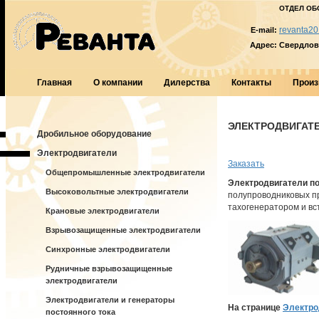
ОТДЕЛ ОБ
revanta20
E-mail:
Адрес:
Свердловс
Главная
О компании
Дилерства
Контакты
Произ
ЭЛЕКТРОДВИГАТЕЛ
Дробильное оборудование
Электродвигатели
Заказать
Общепромышленные электродвигатели
Электродвигатели по
Высоковольтные электродвигатели
полупроводниковых пр
тахогенератором и в
Крановые электродвигатели
Взрывозащищенные электродвигатели
Синхронные электродвигатели
Рудничные взрывозащищенные
электродвигатели
Электродвигатели и генераторы
На странице
Электро
постоянного тока