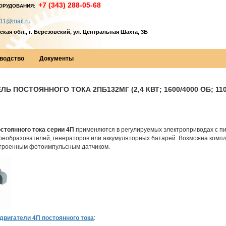
+7 (343) 288-05-68
ОРУДОВАНИЯ:
11@mail.ru
кая обл., г. Березовский, ул. Центральная Шахта, 3Б
водство
Документы
Ь ПОСТОЯННОГО ТОКА 2ПБ132МГ (2,4 КВТ; 1600/4000 ОБ; 110
стоянного тока серии 4П
применяются в регулируемых электроприводах с п
еобразователей, генераторов или аккумуляторных батарей. Возможна компл
строенным фотоимпульсным датчиком.
двигатели 4П постоянного тока
: