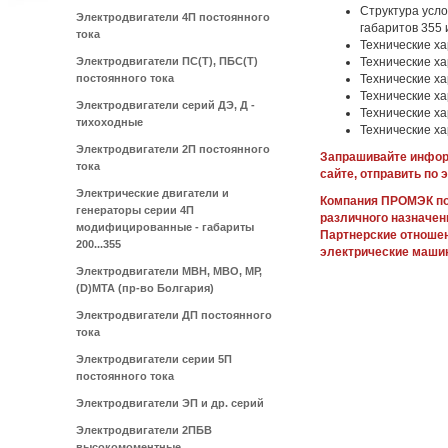
Структура усл
Электродвигатели 4П постоянного
габаритов 355 
тока
Технические ха
Электродвигатели ПС(Т), ПБС(Т)
Технические х
постоянного тока
Технические х
Технические х
Электродвигатели серий ДЭ, Д -
Технические х
тихоходные
Технические ха
Электродвигатели 2П постоянного
Запрашивайте информ
тока
сайте, отправить по 
Электрические двигатели и
Компания ПРОМЭК по
генераторы серии 4П
различного назначен
модифицированные - габариты
Партнерские отноше
200...355
электрические маши
Электродвигатели МВН, МВО, МР,
(D)МТА (пр-во Болгария)
Электродвигатели ДП постоянного
тока
Электродвигатели серии 5П
постоянного тока
Электродвигатели ЭП и др. серий
Электродвигатели 2ПБВ
высокомоментные