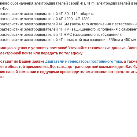
овного обозначения электродвигателей серий 4П, 4ПФ, электродвигателей и 
и 450;
рактеристики электродвигателей 4П 80...112 габарита;
арактеристики электродвигателей 4ПН200...4ПН280;
арактеристики электродвигателей 4ПБМ (закрытого исполнения с естественн
арактеристики электродвигателей 4ПНМ (защищенного исполнения с самовен
арактеристики электродвигателей 4ПНМС (смешанного возбуждения);
рактеристики электродвигателей 4П с высотой оси вращения 355мм и 450 мм.
ацию о ценах и условиях поставки! Уточняйте технические данные. Зая
электронной почте или передать по телефону.
ставит по Вашей заявке
двигатели и генераторы постоянного тока
, а так
ия и областей применения. Доставка до транспортной компании для Вас б
ния нашей компании с ведущими производителями позволяют предложить
ны.