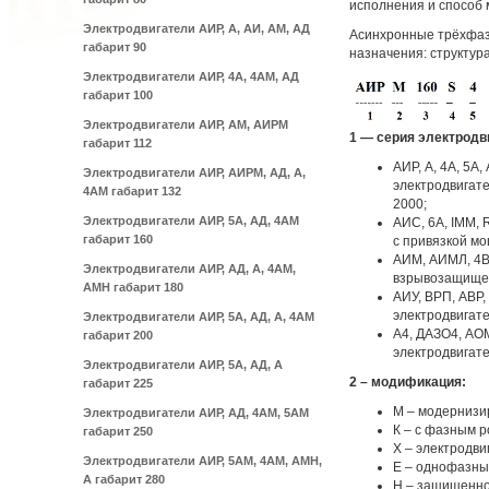
исполнения и способ 
Электродвигатели АИР, А, АИ, АМ, АД
Асинхронные трёхфа
габарит 90
назначения: структур
Электродвигатели АИР, 4А, 4АМ, АД
габарит 100
Электродвигатели АИР, АМ, АИРМ
1 — серия электродв
габарит 112
АИР, А, 4А, 5
Электродвигатели АИР, АИРМ, АД, А,
электродвигат
4АМ габарит 132
2000;
Электродвигатели АИР, 5А, АД, 4АМ
АИС, 6А, IMM,
габарит 160
с привязкой м
АИМ, АИМЛ, 4ВР
Электродвигатели АИР, АД, А, 4АМ,
взрывозащищен
АМН габарит 180
АИУ, ВРП, АВР
электродвигате
Электродвигатели АИР, 5А, АД, А, 4АМ
А4, ДАЗО4, АО
габарит 200
электродвигате
Электродвигатели АИР, 5А, АД, А
2 – модификация:
габарит 225
М – модернизи
Электродвигатели АИР, АД, 4АМ, 5АМ
К – с фазным р
габарит 250
Х – электродви
Электродвигатели АИР, 5АМ, 4АМ, АМН,
Е – однофазны
А габарит 280
Н – защищенно