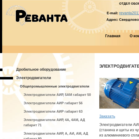
ОТДЕЛ ОБО
revanta201
E-mail:
Адрес:
Свердловска
Главная
О ко
ЭЛЕКТРОДВИГАТЕЛ
Дробильное оборудование
Электродвигатели
Общепромышленные электродвигатели
Электродвигатели АИР, 5АМ габарит 50
Электродвигатели АИР габарит 56
Электродвигатели АИР габарит 63
Заказать
Электродвигатели АИР, 4А, 4АМ, АД
Электродвигатели АИ
габарит 71
(станина и щиты из ч
Электродвигатели АИР, А, АИ, АМ, АД
из алюминиевого спла
габарит 80