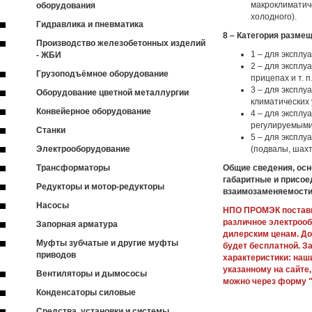
макроклиматиче
оборудования
холодного).
Гидравлика и пневматика
8 – Категория разме
Производство железобетонных изделий
1 – для эксплу
- ЖБИ
2 – для эксплу
Грузоподъёмное оборудование
прицепах и т. п.
3 – для эксплу
Оборудование цветной металлургии
климатических 
Конвейерное оборудование
4 – для эксплу
регулируемыми
Станки
5 – для экспл
Электрооборудование
(подвалы, шахты
Трансформаторы
Общие сведения, осн
габаритные и присое
Редукторы и мотор-редукторы
взаимозаменяемост
Насосы
НПО ПРОМЭК постави
различное электроо
Запорная арматура
дилерским ценам. До
Муфты зубчатые и другие муфты
будет бесплатной. З
приводов
характеристики: наш
указанному на сайте,
Вентиляторы и дымососы
можно через форму "
Конденсаторы силовые
Средства, установки и системы