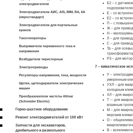
Б2 – с датчик
электродвигатели
подогревателе
Электродвигатели АИС, AIS, IMM, RA, 6A
Е – со встрое
(евростандарт)
Е2 – со встро
П – с повышен
Электродвигатели для портальных
Ж – для приво
кранов
Н – малошумны
Тахогенераторы
Л – для привод
С – для привод
Выпрямители переменного тока и
Тр – для осевы
напряжения
трансформатор
РЗ – для мотор
Возбудители тиристорные
7 – киматическое ис
Электроприводы
У – электродви
Регуляторы напряжения, тока, мощности
умеренным кли
Щетки, щеткодержатели электрических
УХЛ – для мак
машин
холодным клим
ХЛ – для макро
Преобразователи частоты Altivar
Т –- для макрок
(Schneider Electric)
влажным тропи
Горно-шахтное оборудование
М – для макро
морским клима
Ремонт электродвигателей от 100 кВт
О – общеклима
макроклиматиче
Запчасти для экскаваторов,
В – всеклимати
дробильного и размольного