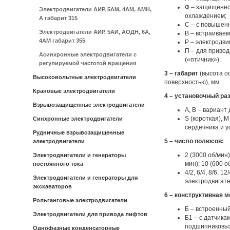
Ф – защищенно
Электродвигатели АИР, 5АМ, 4АМ, АМН,
охлаждением;
А габарит 315
С – с повышен
Электродвигатели АИР, 5АИ, АОДН, 6А,
В – встраивае
4АМ габарит 355
Р – электродв
П – для привод
Асинхронные электродвигатели с
(«птичник»).
регулируемой частотой вращения
3 – габарит
(высота о
Высоковольтные электродвигатели
поверхностью), мм
Крановые электродвигатели
4 – установочный ра
Взрывозащищенные электродвигатели
А, В – вариант
S (короткая), 
Синхронные электродвигатели
сердечника и 
Рудничные взрывозащищенные
5 – число полюсов:
электродвигатели
2 (3000 об/мин)
Электродвигатели и генераторы
мин); 10 (600 о
постоянного тока
4/2, 6/4, 8/6, 12
Электродвигатели и генераторы для
электродвигате
экскаваторов
6 – конструктивная 
Рольганговые электродвигатели
Б – встроенны
Электродвигатели для привода лифтов
Б1 – с датчик
подшипниковых
Однофазные конденсаторные