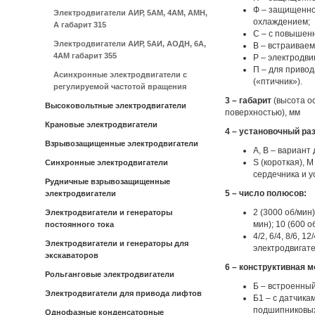
Ф – защищенно
Электродвигатели АИР, 5АМ, 4АМ, АМН,
охлаждением;
А габарит 315
С – с повышен
Электродвигатели АИР, 5АИ, АОДН, 6А,
В – встраивае
4АМ габарит 355
Р – электродв
П – для привод
Асинхронные электродвигатели с
(«птичник»).
регулируемой частотой вращения
3 – габарит
(высота о
Высоковольтные электродвигатели
поверхностью), мм
Крановые электродвигатели
4 – установочный ра
Взрывозащищенные электродвигатели
А, В – вариант
S (короткая), 
Синхронные электродвигатели
сердечника и 
Рудничные взрывозащищенные
5 – число полюсов:
электродвигатели
2 (3000 об/мин)
Электродвигатели и генераторы
мин); 10 (600 о
постоянного тока
4/2, 6/4, 8/6, 12
Электродвигатели и генераторы для
электродвигате
экскаваторов
6 – конструктивная 
Рольганговые электродвигатели
Б – встроенны
Электродвигатели для привода лифтов
Б1 – с датчик
подшипниковых
Однофазные конденсаторные