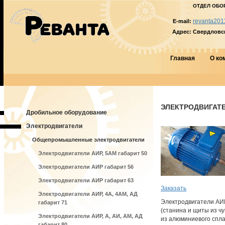
ОТДЕЛ ОБО
revanta201
E-mail:
Адрес:
Свердловска
Главная
О ко
ЭЛЕКТРОДВИГАТЕЛ
Дробильное оборудование
Электродвигатели
Общепромышленные электродвигатели
Электродвигатели АИР, 5АМ габарит 50
Электродвигатели АИР габарит 56
Электродвигатели АИР габарит 63
Заказать
Электродвигатели АИР, 4А, 4АМ, АД
Электродвигатели АИ
габарит 71
(станина и щиты из ч
Электродвигатели АИР, А, АИ, АМ, АД
из алюминиевого спла
габарит 80