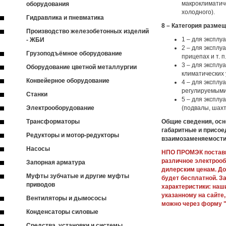
макроклиматиче
оборудования
холодного).
Гидравлика и пневматика
8 – Категория разме
Производство железобетонных изделий
1 – для эксплу
- ЖБИ
2 – для эксплу
Грузоподъёмное оборудование
прицепах и т. п.
3 – для эксплу
Оборудование цветной металлургии
климатических 
Конвейерное оборудование
4 – для эксплу
регулируемыми
Станки
5 – для экспл
Электрооборудование
(подвалы, шахты
Трансформаторы
Общие сведения, осн
габаритные и присое
Редукторы и мотор-редукторы
взаимозаменяемост
Насосы
НПО ПРОМЭК постави
различное электроо
Запорная арматура
дилерским ценам. До
Муфты зубчатые и другие муфты
будет бесплатной. З
приводов
характеристики: наш
указанному на сайте,
Вентиляторы и дымососы
можно через форму "
Конденсаторы силовые
Средства, установки и системы