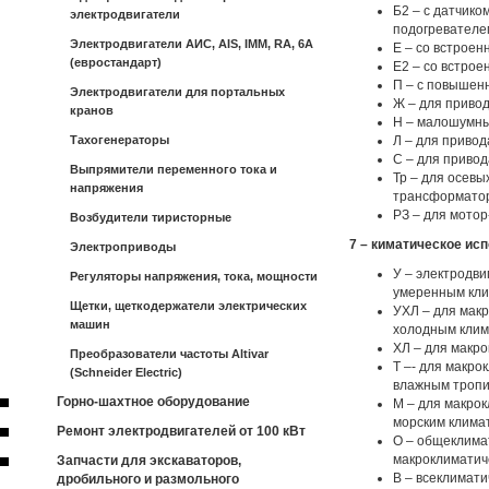
Б2 – с датчик
электродвигатели
подогревателе
Электродвигатели АИС, AIS, IMM, RA, 6A
Е – со встрое
(евростандарт)
Е2 – со встро
П – с повышен
Электродвигатели для портальных
Ж – для приво
кранов
Н – малошумны
Тахогенераторы
Л – для привод
С – для привод
Выпрямители переменного тока и
Тр – для осевы
напряжения
трансформатор
РЗ – для мотор
Возбудители тиристорные
7 – киматическое ис
Электроприводы
У – электродви
Регуляторы напряжения, тока, мощности
умеренным кли
Щетки, щеткодержатели электрических
УХЛ – для мак
машин
холодным клим
ХЛ – для макро
Преобразователи частоты Altivar
Т –- для макрок
(Schneider Electric)
влажным тропи
Горно-шахтное оборудование
М – для макро
морским клима
Ремонт электродвигателей от 100 кВт
О – общеклима
макроклиматиче
Запчасти для экскаваторов,
В – всеклимати
дробильного и размольного