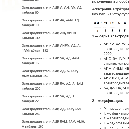
исполнения и способ 
Электродвигатели АИР, А, АИ, АМ, АД
Асинхронные трёхфа
габарит 90
назначения: структур
Электродвигатели АИР, 4А, 4АМ, АД
габарит 100
Электродвигатели АИР, АМ, АИРМ
1 — серия электродв
габарит 112
АИР, А, 4А, 5
Электродвигатели АИР, АИРМ, АД, А,
электродвигат
4АМ габарит 132
2000;
Электродвигатели АИР, 5А, АД, 4АМ
АИС, 6А, IMM,
габарит 160
с привязкой м
АИМ, АИМЛ, 4ВР
Электродвигатели АИР, АД, А, 4АМ,
взрывозащищен
АМН габарит 180
АИУ, ВРП, АВР
электродвигате
Электродвигатели АИР, 5А, АД, А, 4АМ
А4, ДАЗО4, АО
габарит 200
электродвигате
Электродвигатели АИР, 5А, АД, А
2 – модификация:
габарит 225
М – модернизи
Электродвигатели АИР, АД, 4АМ, 5АМ
К – с фазным р
габарит 250
Х – электродви
Электродвигатели АИР, 5АМ, 4АМ, АМН,
Е – однофазны
А габарит 280
Н – защищенно