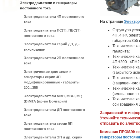
Электродвигатели и генераторы
постоянного тока
Электродвигатели 4П постоянного
На странице
Электро
тока
Структура усл
Электродвигатели ПС(Т), ПБС(Т)
4П, 4ПФ, элек
постоянного тока
габаритов 355 
Электродвигатели серий ДЭ, Д -
Технические ха
тихоходные
габарита;
Технические х
Электродвигатели 2П постоянного
4ПН200...4ПН2
тока
Технические х
Электрические двигатели и
(закрытого ис
генераторы серии 4П
Технические х
модифицированные - габариты
(защищенного 
200...355
Технические х
(смешанного в
Электродвигатели МВН, МВО, МР,
Технические ха
(D)МТА (пр-во Болгария)
оси вращения 
Электродвигатели ДП постоянного
Запрашивайте информ
тока
Уточняйте техническ
отправить по электр
Электродвигатели серии 5П
постоянного тока
Компания ПРОМЭК по
генераторы постоянн
Электродвигатели ЭП и др. серий