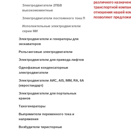
различного назначен
Электродвигатели 2ПБВ
транспортной компан
высокомоментные
отношения нашей ко
позволяют предложи
Электродвигатели постоянного тока П
Исполнительные электродвигатели
серии МИ
Электродвигатели и генераторы для
экскаваторов
Рольганговые электродвигатели
Электродвигатели для привода лифтов
Однофазные конденсаторные
электродвигатели
Электродвигатели АИС, AIS, IMM, RA, 6A
(евростандарт)
Электродвигатели для портальных
кранов
Тахогенераторы
Выпрямители переменного тока и
напряжения
Возбудители тиристорные