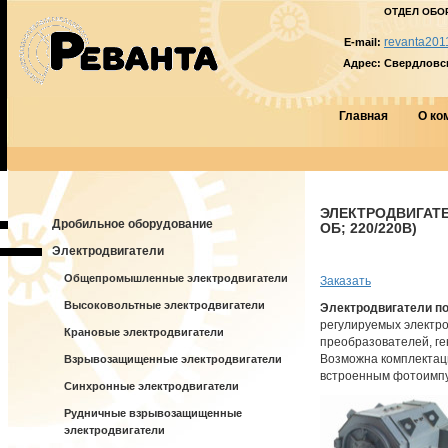
ОТДЕЛ ОБО
revanta201
E-mail:
Адрес:
Свердловска
Главная
О ко
ЭЛЕКТРОДВИГАТЕЛ
Дробильное оборудование
ОБ; 220/220В)
Электродвигатели
Общепромышленные электродвигатели
Заказать
Высоковольтные электродвигатели
Электродвигатели по
регулируемых электр
Крановые электродвигатели
преобразователей, ге
Возможна комплектац
Взрывозащищенные электродвигатели
встроенным фотоимпу
Синхронные электродвигатели
Рудничные взрывозащищенные
электродвигатели