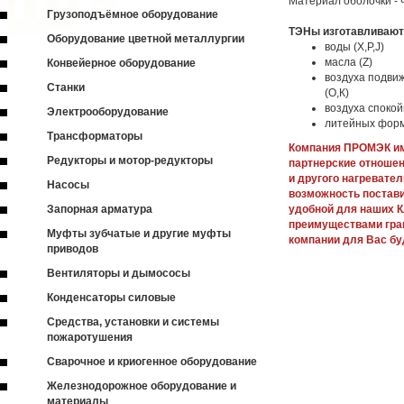
Материал оболочки -
Грузоподъёмное оборудование
ТЭНы изготавливаютс
Оборудование цветной металлургии
воды (Х,P,J)
масла (Z)
Конвейерное оборудование
воздуха подвиж
Станки
(O,К)
воздуха спокой
Электрооборудование
литейных форм
Трансформаторы
Компания ПРОМЭК им
Редукторы и мотор-редукторы
партнерские отноше
и другого нагревате
Насосы
возможность постави
Запорная арматура
удобной для наших К
преимуществами грам
Муфты зубчатые и другие муфты
компании для Вас бу
приводов
Вентиляторы и дымососы
Конденсаторы силовые
Средства, установки и системы
пожаротушения
Сварочное и криогенное оборудование
Железнодорожное оборудование и
материалы