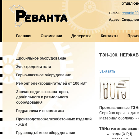
ОТДЕЛ ОБ
revanta20
E-mail:
Адрес:
Свердловс
Главная
О компании
Дилерства
Контакты
Произ
ТЭН-100, НЕРЖА
Дробильное оборудование
Электродвигатели
Заказать
Горно-шахтное оборудование
Ремонт электродвигателей от 100 кВт
Запчасти для экскаваторов,
дробильного и размольного
оборудования
Промышленные ТЭН
Гидравлика и пневматика
Серийно производятся
Материал оболочки -
Производство железобетонных изделий
- ЖБИ
ТЭНы изготавливаютс
Грузоподъёмное оборудование
воды (Х,P,J)