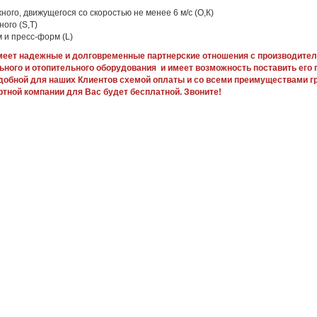
ного, движущегося со скоростью не менее 6 м/с (O,К)
ного (S,Т)
 и пресс-форм (L)
еет надежные и долговременные партнерские отношения с производите
льного и отопительного оборудования и имеет возможность поставить его 
добной для наших Клиентов схемой оплаты и со всеми преимуществами гр
ртной компании для Вас будет бесплатной. Звоните!