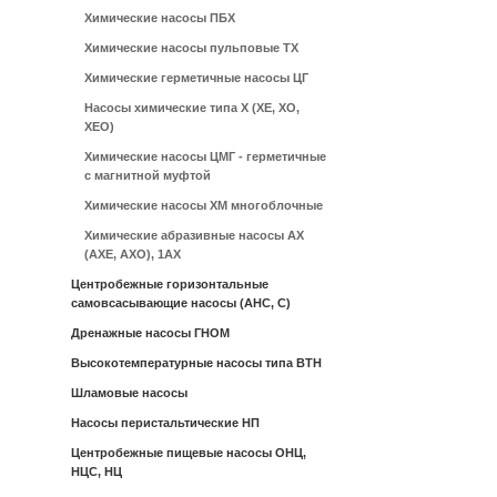
Химические насосы ПБХ
Химические насосы пульповые ТХ
Химические герметичные насосы ЦГ
Насосы химические типа Х (ХЕ, ХО,
ХЕО)
Химические насосы ЦМГ - герметичные
с магнитной муфтой
Химические насосы ХМ многоблочные
Химические абразивные насосы АХ
(АХЕ, АХО), 1АХ
Центробежные горизонтальные
самовсасывающие насосы (АНС, С)
Дренажные насосы ГНОМ
Высокотемпературные насосы типа ВТН
Шламовые насосы
Насосы перистальтические НП
Центробежные пищевые насосы ОНЦ,
НЦС, НЦ