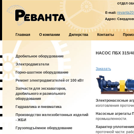
ОТДЕЛ ОБ
revanta20
E-mail:
Адрес:
Свердловс
Главная
О компании
Дилерства
Контакты
Произ
НАСОС ПБХ 315/4
Дробильное оборудование
Электродвигатели
Заказать
Горно-шахтное оборудование
Ремонт электродвигателей от 100 кВт
Запчасти для экскаваторов,
дробильного и размольного
оборудования
Электронасосные аг
изготовления проточно
Гидравлика и пневматика
Насосные агрегаты 
Производство железобетонных изделий
промышленности.
- ЖБИ
Характер уплотнения
Грузоподъёмное оборудование
проточной части: раб