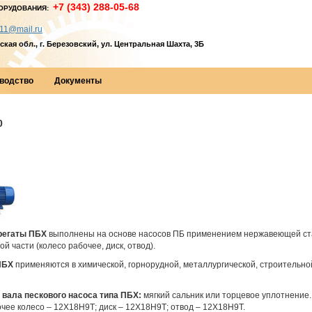
+7 (343) 288-05-68
ОРУДОВАНИЯ:
11@mail.ru
кая обл., г. Березовский, ул. Центральная Шахта, 3Б
водство
Документы
0
регаты ПБХ
выполнены на основе насосов ПБ применением нержавеющей ст
й части (колесо рабочее, диск, отвод).
ПБХ
применяются в химической, горнорудной, металлургической, строительной
 вала пескового насоса типа ПБХ:
мягкий сальник или торцевое уплотнение
очее колесо – 12Х18Н9Т; диск – 12Х18Н9Т; отвод – 12Х18Н9Т.