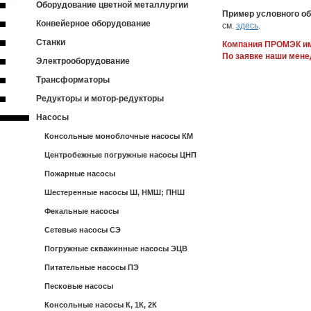
Оборудование цветной металлургии
Пример условного об
Конвейерное оборудование
см.
здесь
.
Станки
Компания ПРОМЭК им
По заявке наши мене
Электрооборудование
Трансформаторы
Редукторы и мотор-редукторы
Насосы
Консольные моноблочные насосы КМ
Центробежные погружные насосы ЦНП
Пожарные насосы
Шестеренные насосы Ш, НМШ; ПНШ
Фекальные насосы
Сетевые насосы СЭ
Погружные скважинные насосы ЭЦВ
Питательные насосы ПЭ
Песковые насосы
Консольные насосы К, 1К, 2К