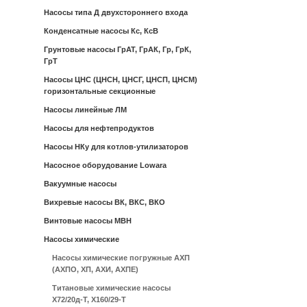
Насосы типа Д двухстороннего входа
Конденсатные насосы Кс, КсВ
Грунтовые насосы ГрАТ, ГрАК, Гр, ГрК,
ГрТ
Насосы ЦНС (ЦНСН, ЦНСГ, ЦНСП, ЦНСМ)
горизонтальные секционные
Насосы линейные ЛМ
Насосы для нефтепродуктов
Насосы НКу для котлов-утилизаторов
Насосное оборудование Lowara
Вакуумные насосы
Вихревые насосы ВК, ВКС, ВКО
Винтовые насосы МВН
Насосы химические
Насосы химические погружные АХП
(АХПО, ХП, АХИ, АХПЕ)
Титановые химические насосы
Х72/20д-Т, Х160/29-Т