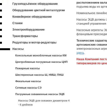
расположением вала
Грузоподъёмное оборудование
подъема воды из арте
Оборудование цветной металлургии
Номинальное линейное
Конвейерное оборудование
Насосы ЭЦВ должны э
Станки
станцией управления
Электрооборудование
Насосные агрегаты ЭЦ
фланцевым присоеди
Трансформаторы
Технические характе
Редукторы и мотор-редукторы
артезианских скважи
электронасосных агрег
Насосы
здесь
.
Консольные моноблочные насосы КМ
Наша Компания пост
Центробежные погружные насосы ЦНП
типоразмеров по цена
Пожарные насосы
Шестеренные насосы Ш, НМШ; ПНШ
Фекальные насосы
Сетевые насосы СЭ
Погружные скважинные насосы ЭЦВ
Насосы ЭЦВ для скважин диаметром 4
- 6 дюймов