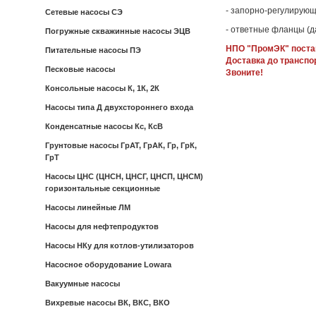
- запорно-регулирующ
Сетевые насосы СЭ
- ответные фланцы (д
Погружные скважинные насосы ЭЦВ
НПО "ПромЭК" постав
Питательные насосы ПЭ
Доставка до транспо
Песковые насосы
Звоните!
Консольные насосы К, 1К, 2К
Насосы типа Д двухстороннего входа
Конденсатные насосы Кс, КсВ
Грунтовые насосы ГрАТ, ГрАК, Гр, ГрК,
ГрТ
Насосы ЦНС (ЦНСН, ЦНСГ, ЦНСП, ЦНСМ)
горизонтальные секционные
Насосы линейные ЛМ
Насосы для нефтепродуктов
Насосы НКу для котлов-утилизаторов
Насосное оборудование Lowara
Вакуумные насосы
Вихревые насосы ВК, ВКС, ВКО