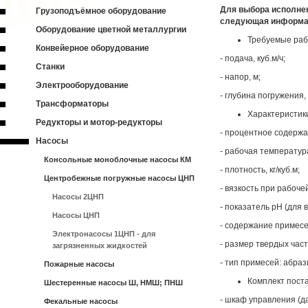
Для выбора исполне
Грузоподъёмное оборудование
следующая информ
Оборудование цветной металлургии
Требуемые раб
Конвейерное оборудование
- подача, куб.м/ч;
Станки
- напор, м;
Электрооборудование
- глубина погружения,
Трансформаторы
Характеристик
Редукторы и мотор-редукторы
- процентное содержа
Насосы
- рабочая температур
Консольные моноблочные насосы КМ
- плотность, кг/куб.м;
Центробежные погружные насосы ЦНП
- вязкость при рабоче
Насосы 2ЦНП
- показатель pH (для 
Насосы ЦНП
- содержание примесе
Электронасосы 1ЦНП - для
- размер твердых час
загрязненных жидкостей
- тип примесей: абра
Пожарные насосы
Комплект поста
Шестеренные насосы Ш, НМШ; ПНШ
- шкаф управления (да
Фекальные насосы