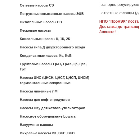
- запорно-регулирующ
Сетевые насосы СЭ
- ответные фланцы (д
Погружные скважинные насосы ЭЦВ
НПО "ПромЭК" постав
Питательные насосы ПЭ
Доставка до транспо
Песковые насосы
Звоните!
Консольные насосы К, 1К, 2К
Насосы типа Д двухстороннего входа
Конденсатные насосы Кс, КсВ
Грунтовые насосы ГрАТ, ГрАК, Гр, ГрК,
ГрТ
Насосы ЦНС (ЦНСН, ЦНСГ, ЦНСП, ЦНСМ)
горизонтальные секционные
Насосы линейные ЛМ
Насосы для нефтепродуктов
Насосы НКу для котлов-утилизаторов
Насосное оборудование Lowara
Вакуумные насосы
Вихревые насосы ВК, ВКС, ВКО