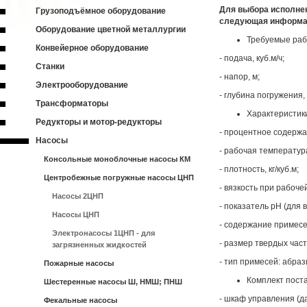
Для выбора исполне
Грузоподъёмное оборудование
следующая информ
Оборудование цветной металлургии
Требуемые раб
Конвейерное оборудование
- подача, куб.м/ч;
Станки
- напор, м;
Электрооборудование
- глубина погружения,
Трансформаторы
Характеристик
Редукторы и мотор-редукторы
- процентное содержа
Насосы
- рабочая температур
Консольные моноблочные насосы КМ
- плотность, кг/куб.м;
Центробежные погружные насосы ЦНП
- вязкость при рабоче
Насосы 2ЦНП
- показатель pH (для 
Насосы ЦНП
- содержание примесе
Электронасосы 1ЦНП - для
- размер твердых час
загрязненных жидкостей
- тип примесей: абра
Пожарные насосы
Комплект поста
Шестеренные насосы Ш, НМШ; ПНШ
- шкаф управления (да
Фекальные насосы