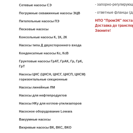
- запорно-регулирующ
Сетевые насосы СЭ
- ответные фланцы (д
Погружные скважинные насосы ЭЦВ
НПО "ПромЭК" постав
Питательные насосы ПЭ
Доставка до транспо
Песковые насосы
Звоните!
Консольные насосы К, 1К, 2К
Насосы типа Д двухстороннего входа
Конденсатные насосы Кс, КсВ
Грунтовые насосы ГрАТ, ГрАК, Гр, ГрК,
ГрТ
Насосы ЦНС (ЦНСН, ЦНСГ, ЦНСП, ЦНСМ)
горизонтальные секционные
Насосы линейные ЛМ
Насосы для нефтепродуктов
Насосы НКу для котлов-утилизаторов
Насосное оборудование Lowara
Вакуумные насосы
Вихревые насосы ВК, ВКС, ВКО