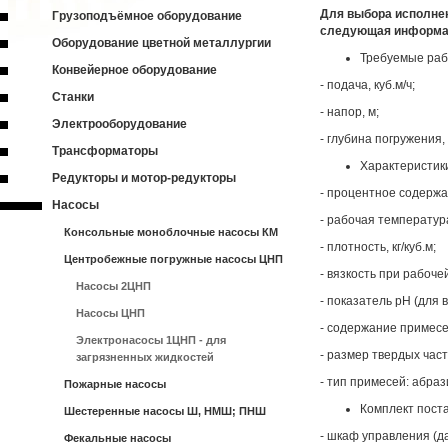
Для выбора исполне
Грузоподъёмное оборудование
следующая информ
Оборудование цветной металлургии
Требуемые раб
Конвейерное оборудование
- подача, куб.м/ч;
Станки
- напор, м;
Электрооборудование
- глубина погружения,
Трансформаторы
Характеристик
Редукторы и мотор-редукторы
- процентное содержа
Насосы
- рабочая температур
Консольные моноблочные насосы КМ
- плотность, кг/куб.м;
Центробежные погружные насосы ЦНП
- вязкость при рабоче
Насосы 2ЦНП
- показатель pH (для 
Насосы ЦНП
- содержание примесе
Электронасосы 1ЦНП - для
- размер твердых час
загрязненных жидкостей
- тип примесей: абра
Пожарные насосы
Комплект поста
Шестеренные насосы Ш, НМШ; ПНШ
- шкаф управления (да
Фекальные насосы