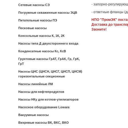
- запорно-регулирующ
Сетевые насосы СЭ
- ответные фланцы (д
Погружные скважинные насосы ЭЦВ
НПО "ПромЭК" постав
Питательные насосы ПЭ
Доставка до транспо
Песковые насосы
Звоните!
Консольные насосы К, 1К, 2К
Насосы типа Д двухстороннего входа
Конденсатные насосы Кс, КсВ
Грунтовые насосы ГрАТ, ГрАК, Гр, ГрК,
ГрТ
Насосы ЦНС (ЦНСН, ЦНСГ, ЦНСП, ЦНСМ)
горизонтальные секционные
Насосы линейные ЛМ
Насосы для нефтепродуктов
Насосы НКу для котлов-утилизаторов
Насосное оборудование Lowara
Вакуумные насосы
Вихревые насосы ВК, ВКС, ВКО