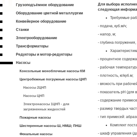
Для выбора исполне
Грузоподъёмное оборудование
следующая информ
Оборудование цветной металлургии
Требуемые раб
Конвейерное оборудование
- подача, куб.м/ч;
Станки
- напор, м;
Электрооборудование
- глубина погружения,
Трансформаторы
Характеристик
Редукторы и мотор-редукторы
- процентное содержа
Насосы
- рабочая температур
Консольные моноблочные насосы КМ
- плотность, кг/куб.м;
Центробежные погружные насосы ЦНП
- вязкость при рабоче
Насосы 2ЦНП
- показатель pH (для 
Насосы ЦНП
- содержание примесе
Электронасосы 1ЦНП - для
- размер твердых час
загрязненных жидкостей
- тип примесей: абра
Пожарные насосы
Комплект поста
Шестеренные насосы Ш, НМШ; ПНШ
- шкаф управления (да
Фекальные насосы