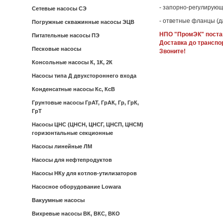
- запорно-регулирующ
Сетевые насосы СЭ
- ответные фланцы (д
Погружные скважинные насосы ЭЦВ
НПО "ПромЭК" постав
Питательные насосы ПЭ
Доставка до транспо
Песковые насосы
Звоните!
Консольные насосы К, 1К, 2К
Насосы типа Д двухстороннего входа
Конденсатные насосы Кс, КсВ
Грунтовые насосы ГрАТ, ГрАК, Гр, ГрК,
ГрТ
Насосы ЦНС (ЦНСН, ЦНСГ, ЦНСП, ЦНСМ)
горизонтальные секционные
Насосы линейные ЛМ
Насосы для нефтепродуктов
Насосы НКу для котлов-утилизаторов
Насосное оборудование Lowara
Вакуумные насосы
Вихревые насосы ВК, ВКС, ВКО