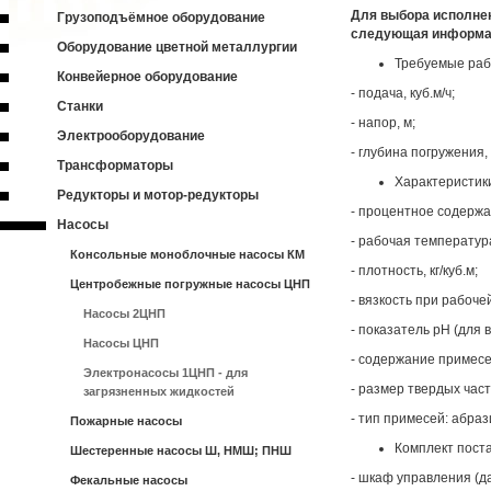
Для выбора исполне
Грузоподъёмное оборудование
следующая информ
Оборудование цветной металлургии
Требуемые раб
Конвейерное оборудование
- подача, куб.м/ч;
Станки
- напор, м;
Электрооборудование
- глубина погружения,
Трансформаторы
Характеристик
Редукторы и мотор-редукторы
- процентное содержа
Насосы
- рабочая температур
Консольные моноблочные насосы КМ
- плотность, кг/куб.м;
Центробежные погружные насосы ЦНП
- вязкость при рабоче
Насосы 2ЦНП
- показатель pH (для 
Насосы ЦНП
- содержание примесе
Электронасосы 1ЦНП - для
- размер твердых час
загрязненных жидкостей
- тип примесей: абра
Пожарные насосы
Комплект поста
Шестеренные насосы Ш, НМШ; ПНШ
- шкаф управления (да
Фекальные насосы