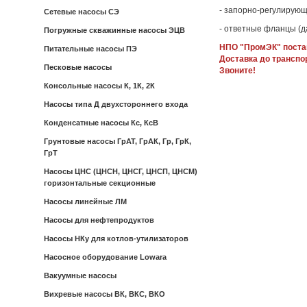
- запорно-регулирующ
Сетевые насосы СЭ
- ответные фланцы (д
Погружные скважинные насосы ЭЦВ
НПО "ПромЭК" постав
Питательные насосы ПЭ
Доставка до транспо
Песковые насосы
Звоните!
Консольные насосы К, 1К, 2К
Насосы типа Д двухстороннего входа
Конденсатные насосы Кс, КсВ
Грунтовые насосы ГрАТ, ГрАК, Гр, ГрК,
ГрТ
Насосы ЦНС (ЦНСН, ЦНСГ, ЦНСП, ЦНСМ)
горизонтальные секционные
Насосы линейные ЛМ
Насосы для нефтепродуктов
Насосы НКу для котлов-утилизаторов
Насосное оборудование Lowara
Вакуумные насосы
Вихревые насосы ВК, ВКС, ВКО