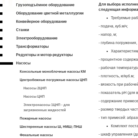
Для выбора исполне
Грузоподъёмное оборудование
следующая информ
Оборудование цветной металлургии
Требуемые раб
Конвейерное оборудование
- подача, куб.м/ч;
Станки
- напор, м;
Электрооборудование
- глубина погружения,
Трансформаторы
Характеристик
Редукторы и мотор-редукторы
- процентное содержа
Насосы
- рабочая температур
Консольные моноблочные насосы КМ
- плотность, кг/куб.м;
Центробежные погружные насосы ЦНП
- вязкость при рабоче
Насосы 2ЦНП
- показатель pH (для 
Насосы ЦНП
- содержание примесе
Электронасосы 1ЦНП - для
- размер твердых час
загрязненных жидкостей
- тип примесей: абра
Пожарные насосы
Комплект поста
Шестеренные насосы Ш, НМШ; ПНШ
- шкаф управления (да
Фекальные насосы