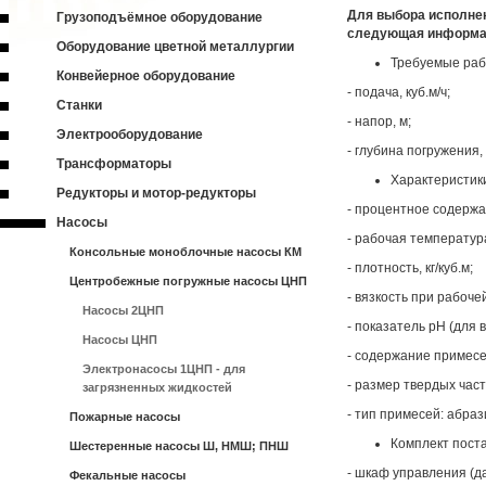
Для выбора исполне
Грузоподъёмное оборудование
следующая информ
Оборудование цветной металлургии
Требуемые раб
Конвейерное оборудование
- подача, куб.м/ч;
Станки
- напор, м;
Электрооборудование
- глубина погружения,
Трансформаторы
Характеристик
Редукторы и мотор-редукторы
- процентное содержа
Насосы
- рабочая температур
Консольные моноблочные насосы КМ
- плотность, кг/куб.м;
Центробежные погружные насосы ЦНП
- вязкость при рабоче
Насосы 2ЦНП
- показатель pH (для 
Насосы ЦНП
- содержание примесе
Электронасосы 1ЦНП - для
- размер твердых час
загрязненных жидкостей
- тип примесей: абра
Пожарные насосы
Комплект поста
Шестеренные насосы Ш, НМШ; ПНШ
- шкаф управления (да
Фекальные насосы