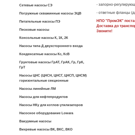
- запорно-регулирующ
Сетевые насосы СЭ
- ответные фланцы (д
Погружные скважинные насосы ЭЦВ
НПО "ПромЭК" постав
Питательные насосы ПЭ
Доставка до транспо
Песковые насосы
Звоните!
Консольные насосы К, 1К, 2К
Насосы типа Д двухстороннего входа
Конденсатные насосы Кс, КсВ
Грунтовые насосы ГрАТ, ГрАК, Гр, ГрК,
ГрТ
Насосы ЦНС (ЦНСН, ЦНСГ, ЦНСП, ЦНСМ)
горизонтальные секционные
Насосы линейные ЛМ
Насосы для нефтепродуктов
Насосы НКу для котлов-утилизаторов
Насосное оборудование Lowara
Вакуумные насосы
Вихревые насосы ВК, ВКС, ВКО