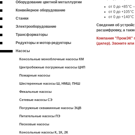
Оборудование цветной металлургии
от 0 до +85°С 
Конвейерное оборудование
от 0 до +105°С
от 0 до +140°
Станки
Сведения об устройст
Электрооборудование
расшифровку, а такж
Трансформаторы
Компания "ПромЭК" п
Редукторы и мотор-редукторы
(дилер). Звоните или
Насосы
Консольные моноблочные насосы КМ
Центробежные погружные насосы ЦНП
Пожарные насосы
Шестеренные насосы Ш, НМШ; ПНШ
Фекальные насосы
Сетевые насосы СЭ
Погружные скважинные насосы ЭЦВ
Питательные насосы ПЭ
Песковые насосы
Консольные насосы К, 1К, 2К