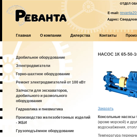
ОТДЕЛ ОБ
revanta20
E-mail:
Адрес:
Свердловс
Главная
О компании
Дилерства
Контакты
Произ
НАСОС 1К 65-50-1
Дробильное оборудование
Электродвигатели
Горно-шахтное оборудование
Ремонт электродвигателей от 100 кВт
Запчасти для экскаваторов,
дробильного и размольного
оборудования
Заказать
Гидравлика и пневматика
Консольные насосы 
Производство железобетонных изделий
(кроме морской) и дру
- ЖБИ
водоснабжения, отопл
Грузоподъёмное оборудование
Температура перекач