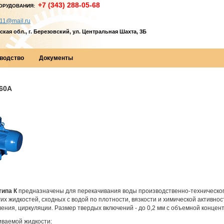
+7 (343) 288-05-68
ОРУДОВАНИЯ:
11@mail.ru
кая обл., г. Березовский, ул. Центральная Шахта, 3Б
водство
Документы
60А
типа К
предназначены для перекачивания воды производственно-технического
гих жидкостей, сходных с водой по плотности, вязкости и химической активнос
ения, циркуляции. Размер твердых включений - до 0,2 мм с объемной концен
иваемой жидкости: