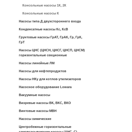
Консольные насосы 1К, 2К
Консольные насосы К
Насосы типа Д двухстороннего входа
Конденсатные насосы Кс, КсВ
Грунтовые насосы ГрАТ, ГрАК, Гр, ГрК,
ГрТ
Насосы ЦНС (ЦНСН, ЦНСГ, ЦНСП, ЦНСМ)
горизонтальные секционные
Насосы линейные ЛМ
Насосы для нефтепродуктов
Насосы НКу для котлов-утилизаторов
Насосное оборудование Lowara
Вакуумные насосы
Вихревые насосы ВК, ВКС, ВКО
Винтовые насосы МВН
Насосы химические
Центробежные горизонтальные
самовсасывающие насосы (АНС, С)