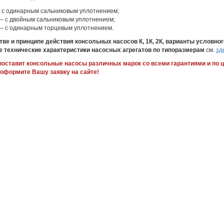
– с одинарным сальниковым уплотнением;
 – с двойным сальниковым уплотнением;
С – с одинарным торцевым уплотнением.
ве и принципе действия консольных насосов К, 1К, 2К, варианты условног
е технические характеристики насосных агрегатов по типоразмерам
см.
зд
оставит консольные насосы различных марок со всеми гарантиями и по 
 оформите Вашу заявку на сайте!