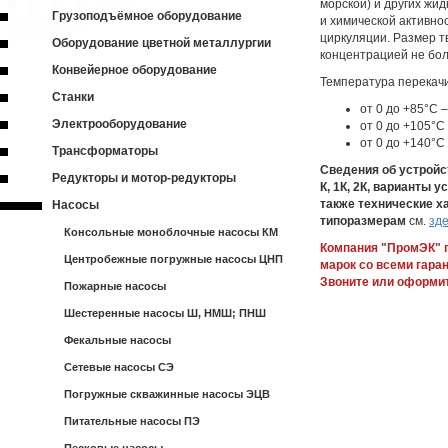
морской) и других жид
Грузоподъёмное оборудование
и химической активно
циркуляции. Размер т
Оборудование цветной металлургии
концентрацией не бол
Конвейерное оборудование
Температура перекач
Станки
от 0 до +85°С 
Электрооборудование
от 0 до +105°С
от 0 до +140°
Трансформаторы
Сведения об устройс
Редукторы и мотор-редукторы
К, 1К, 2К, варианты 
также технические х
Насосы
типоразмерам
см.
зд
Консольные моноблочные насосы КМ
Компания "ПромЭК" 
Центробежные погружные насосы ЦНП
марок со всеми гаран
Звоните или оформит
Пожарные насосы
Шестеренные насосы Ш, НМШ; ПНШ
Фекальные насосы
Сетевые насосы СЭ
Погружные скважинные насосы ЭЦВ
Питательные насосы ПЭ