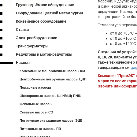
морской) и других жид
Грузоподъёмное оборудование
и химической активно
циркуляции. Размер т
Оборудование цветной металлургии
концентрацией не бол
Конвейерное оборудование
Температура перекач
Станки
от 0 до +85°С 
Электрооборудование
от 0 до +105°С
от 0 до +140°
Трансформаторы
Сведения об устройс
Редукторы и мотор-редукторы
К, 1К, 2К, варианты 
также технические х
Насосы
типоразмерам
см.
зд
Консольные моноблочные насосы КМ
Компания "ПромЭК" 
Центробежные погружные насосы ЦНП
марок со всеми гаран
Звоните или оформит
Пожарные насосы
Шестеренные насосы Ш, НМШ; ПНШ
Фекальные насосы
Сетевые насосы СЭ
Погружные скважинные насосы ЭЦВ
Питательные насосы ПЭ