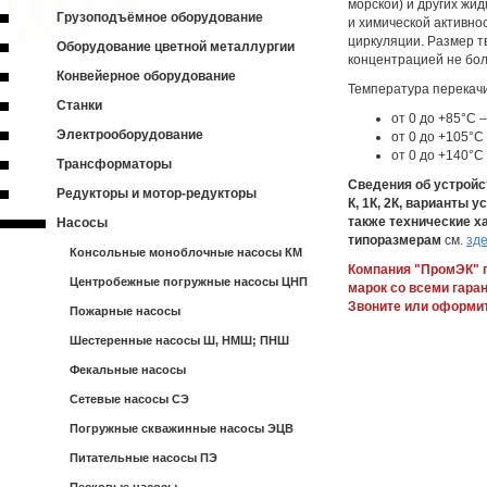
морской) и других жид
Грузоподъёмное оборудование
и химической активно
циркуляции. Размер т
Оборудование цветной металлургии
концентрацией не бол
Конвейерное оборудование
Температура перекач
Станки
от 0 до +85°С 
Электрооборудование
от 0 до +105°С
от 0 до +140°
Трансформаторы
Сведения об устройс
Редукторы и мотор-редукторы
К, 1К, 2К, варианты 
также технические х
Насосы
типоразмерам
см.
зд
Консольные моноблочные насосы КМ
Компания "ПромЭК" 
Центробежные погружные насосы ЦНП
марок со всеми гаран
Звоните или оформит
Пожарные насосы
Шестеренные насосы Ш, НМШ; ПНШ
Фекальные насосы
Сетевые насосы СЭ
Погружные скважинные насосы ЭЦВ
Питательные насосы ПЭ