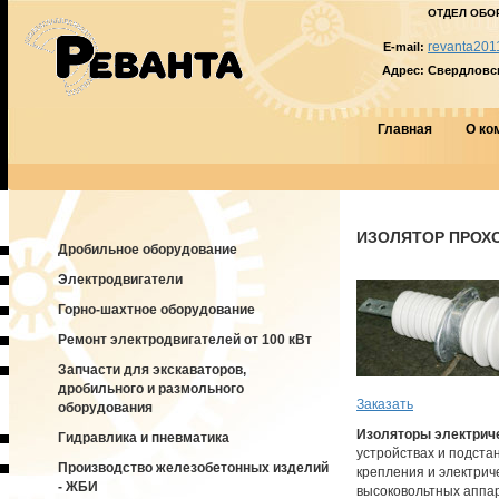
ОТДЕЛ ОБО
revanta201
E-mail:
Адрес:
Свердловска
Главная
О ко
ИЗОЛЯТОР ПРОХО
Дробильное оборудование
Электродвигатели
Горно-шахтное оборудование
Ремонт электродвигателей от 100 кВт
Запчасти для экскаваторов,
дробильного и размольного
Заказать
оборудования
Изоляторы электрич
Гидравлика и пневматика
устройствах и подста
Производство железобетонных изделий
крепления и электрич
- ЖБИ
высоковольтных аппар