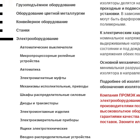
изоляторы делятся н
Грузоподъёмное оборудование
проходные и подвесн
Оборудование цветной металлургии
установки
. В зависи
могут быть фарфоров
Конвейерное оборудование
полимерными.
Станки
К электрическим хар
номинальное напряже
Электрооборудование
выдерживаемые напря
Автоматические выключатели
состоянии и под дож
напряжения обеих по
Микропроцессорные релейные
устройства
Основной механическ
минимальная разруша
Автоматика
изолятора в направле
Электромагнитные муфты
Подробнее об изолят
Механизмы исполнительные, приводы
обозначения изолятор
Шкафы распределительные силовые
Компания ПРОМЭК им
электрооборудования
Диоды и транзисторы
производителями по
высоковольтное обор
Электромонтажные изделия
гарантиями качества
Электроизмерительные приборы
поставок. Звоните ил
Ящики электротехнические
Вводно-распределительные устройства