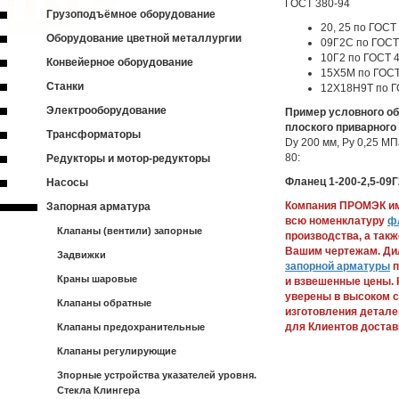
ГОСТ 380-94
Грузоподъёмное оборудование
20, 25 по ГОСТ
Оборудование цветной металлургии
09Г2С по ГОСТ
10Г2 по ГОСТ 4
Конвейерное оборудование
15Х5М по ГОСТ
Станки
12Х18Н9Т по Г
Электрооборудование
Пример условного об
плоского приварного
Трансформаторы
Dу 200 мм, Ру 0,25 МП
80:
Редукторы и мотор-редукторы
Фланец 1-200-2,5-09
Насосы
Компания ПРОМЭК им
Запорная арматура
всю номенклатуру
ф
Клапаны (вентили) запорные
производства, а так
Вашим чертежам. Ди
Задвижки
запорной арматуры
п
Краны шаровые
и взвешенные цены. 
уверены в высоком с
Клапаны обратные
изготовления детале
для Клиентов достав
Клапаны предохранительные
Клапаны регулирующие
Зпорные устройства указателей уровня.
Стекла Клингера