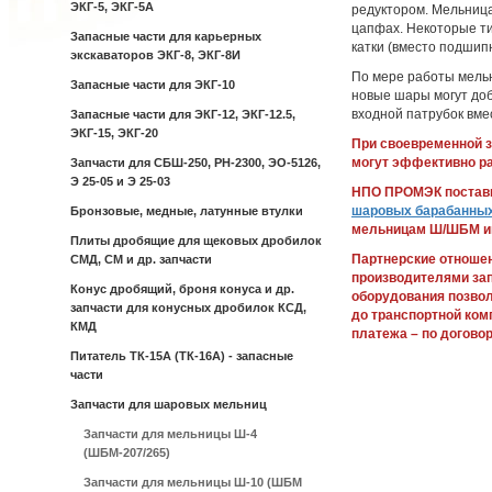
ЭКГ-5, ЭКГ-5А
редуктором. Мельниц
цапфах. Некоторые т
Запасные части для карьерных
катки (вместо подшипн
экскаваторов ЭКГ-8, ЭКГ-8И
По мере работы мельн
Запасные части для ЭКГ-10
новые шары могут до
входной патрубок вме
Запасные части для ЭКГ-12, ЭКГ-12.5,
ЭКГ-15, ЭКГ-20
При своевременной 
могут эффективно ра
Запчасти для СБШ-250, РН-2300, ЭО-5126,
Э 25-05 и Э 25-03
НПО ПРОМЭК постави
шаровых барабанны
Бронзовые, медные, латунные втулки
мельницам Ш/ШБМ им
Плиты дробящие для щековых дробилок
Партнерские отноше
СМД, СМ и др. запчасти
производителями за
Конус дробящий, броня конуса и др.
оборудования позвол
запчасти для конусных дробилок КСД,
до транспортной ком
КМД
платежа – по договор
Питатель ТК-15А (ТК-16А) - запасные
части
Запчасти для шаровых мельниц
Запчасти для мельницы Ш-4
(ШБМ-207/265)
Запчасти для мельницы Ш-10 (ШБМ